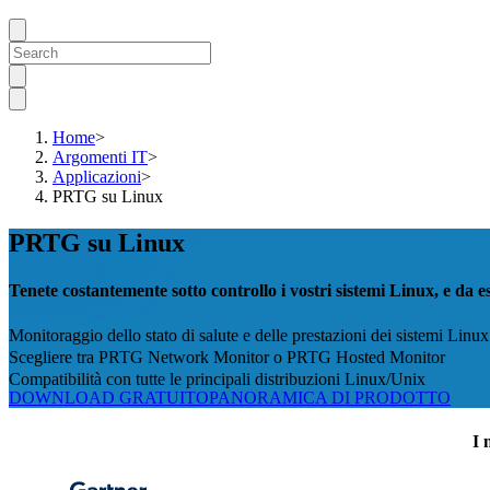
Home
>
Argomenti IT
>
Applicazioni
>
PRTG su Linux
PRTG su Linux
Tenete costantemente sotto controllo i vostri sistemi Linux, e da es
Monitoraggio dello stato di salute e delle prestazioni dei sistemi Linux
Scegliere tra PRTG Network Monitor o PRTG Hosted Monitor
Compatibilità con tutte le principali distribuzioni Linux/Unix
DOWNLOAD GRATUITO
PANORAMICA DI PRODOTTO
I 