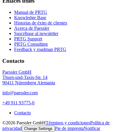
Enlaces útiles
Manual de PRTG
Knowledge Base
Historias de éxito de clientes
Acerca de Paessler
Suscríbase al newsletter
PRTG Support
PRTG Consulting
Feedback y roadmap PRTG
Contacto
Paessler GmbH
Thurn-und-Taxis-Str. 14
90411 Núremberg Alemania
info@paessler.com
+49 911 93775-0
Contacto
©2026 Paessler GmbH
Términos y condiciones
Política de
privacidad
Pie de imprenta
Notificar
Change Settings