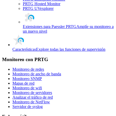
PRTG Hosted Monitor
PRTG UVexplorer
Extensiones para Paessler PRTG
Amplíe su monitoreo a
un nuevo nivel
Características
Explore todas las funciones de supervisión
Monitoreo con PRTG
Monitoreo de redes
Monitoreo de ancho de banda
Monitoreo SNMP
Mapas de red
Monitoreo de wifi
Monitoreo de servidores
Analizar el tráfico de red
Monitoreo de NetFlow
Servidor de syslog