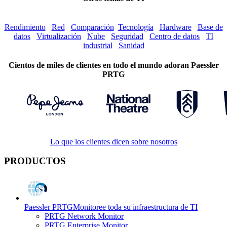
Rendimiento
Red
Comparación
Tecnología
Hardware
Base de
datos
Virtualización
Nube
Seguridad
Centro de datos
TI
industrial
Sanidad
Cientos de miles de clientes en todo el mundo adoran Paessler
PRTG
Lo que los clientes dicen sobre nosotros
PRODUCTOS
Paessler PRTG
Monitoree toda su infraestructura de TI
PRTG Network Monitor
PRTG Enterprise Monitor