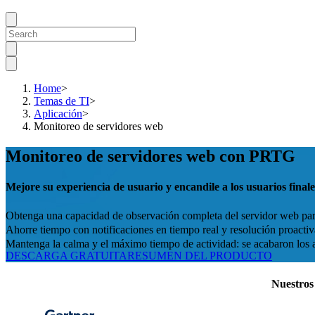
Home
>
Temas de TI
>
Aplicación
>
Monitoreo de servidores web
Monitoreo de servidores web con PRTG
Mejore su experiencia de usuario y encandile a los usuarios final
Obtenga una capacidad de observación completa del servidor web para
Ahorre tiempo con notificaciones en tiempo real y resolución proacti
Mantenga la calma y el máximo tiempo de actividad: se acabaron los a
DESCARGA GRATUITA
RESUMEN DEL PRODUCTO
Nuestros 