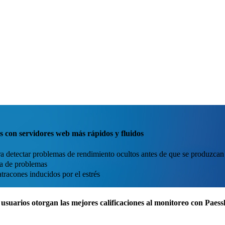
es con servidores web más rápidos y fluidos
 detectar problemas de rendimiento ocultos antes de que se produzcan
va de problemas
tracones inducidos por el estrés
usuarios otorgan las mejores calificaciones al monitoreo con Pae