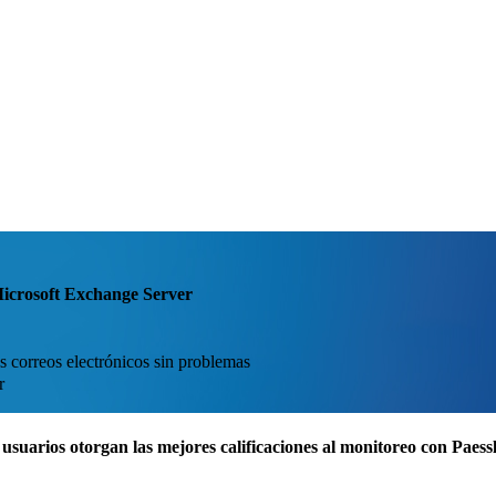
Microsoft Exchange Server
s correos electrónicos sin problemas
r
usuarios otorgan las mejores calificaciones al monitoreo con Pae