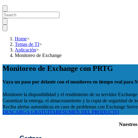
Home
>
Temas de TI
>
Aplicación
>
Monitoreo de Exchange
Monitoreo de Exchange con PRTG
Vaya un paso por delante con el monitoreo en tiempo real para 
Monitoree la disponibilidad y el rendimiento de su servidor Exchange
Garantizar la entrega, el almacenamiento y la copia de seguridad de lo
Reciba alertas automáticas en caso de problemas con Exchange Serve
DESCARGA GRATUITA
RESUMEN DEL PRODUCTO
Nuestros 