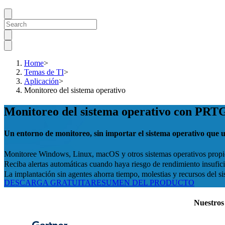
Home
>
Temas de TI
>
Aplicación
>
Monitoreo del sistema operativo
Monitoreo del sistema operativo con PRT
Un entorno de monitoreo, sin importar el sistema operativo que ut
Monitoree Windows, Linux, macOS y otros sistemas operativos propi
Reciba alertas automáticas cuando haya riesgo de rendimiento insufic
La implantación sin agentes ahorra tiempo, molestias y recursos del s
DESCARGA GRATUITA
RESUMEN DEL PRODUCTO
Nuestros 