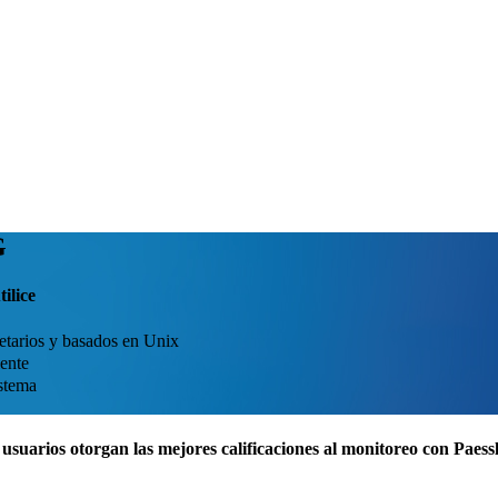
G
ilice
etarios y basados en Unix
iente
istema
usuarios otorgan las mejores calificaciones al monitoreo con Pae