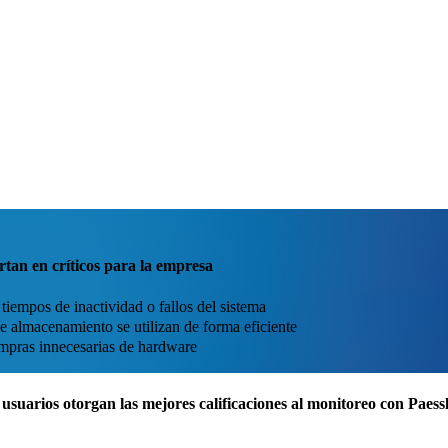
tan en críticos para la empresa
iempos de inactividad o fallos del sistema
e almacenamiento se utilizan de forma eficiente
mpras innecesarias de hardware
usuarios otorgan las mejores calificaciones al monitoreo con Pae