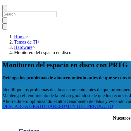
Home
>
Temas de TI
>
Hardware
>
Monitoreo del espacio en disco
Monitoreo del espacio en disco con PRTG
Detenga los problemas de almacenamiento antes de que se convier
Identifique los problemas de almacenamiento antes de que provoquen t
Mantenga el rendimiento de la red asegurándose de que los recursos d
Ahorre dinero optimizando el almacenamiento de datos y evitando co
DESCARGA GRATUITA
RESUMEN DEL PRODUCTO
Nuestros 