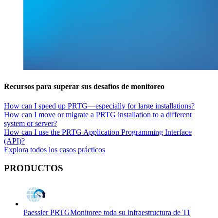
Recursos para superar sus desafíos de monitoreo
How can I speed up PRTG—especially for large installations?
How can I move or migrate a PRTG installation to a different
system or server?
How can I use the PRTG Application Programming Interface
(API)?
Explora todos los casos prácticos
PRODUCTOS
Paessler PRTG
Monitoree toda su infraestructura de TI