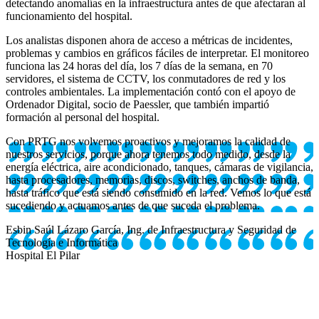
detectando anomalías en la infraestructura antes de que afectaran al
funcionamiento del hospital.
Los analistas disponen ahora de acceso a métricas de incidentes,
problemas y cambios en gráficos fáciles de interpretar. El monitoreo
funciona las 24 horas del día, los 7 días de la semana, en 70
servidores, el sistema de CCTV, los conmutadores de red y los
controles ambientales. La implementación contó con el apoyo de
Ordenador Digital, socio de Paessler, que también impartió
formación al personal del hospital.
Con PRTG nos volvemos proactivos y mejoramos la calidad de
nuestros servicios, porque ahora tenemos todo medido, desde la
energía eléctrica, aire acondicionado, tanques, cámaras de vigilancia,
hasta procesadores, memorias, discos, switches, anchos de banda,
hasta tráfico que está siendo consumido en la red. Vemos lo que está
sucediendo y actuamos antes de que suceda el problema.
Esbin Saúl Lázaro García, Ing. de Infraestructura y Seguridad de
Tecnología e Informática
Hospital El Pilar