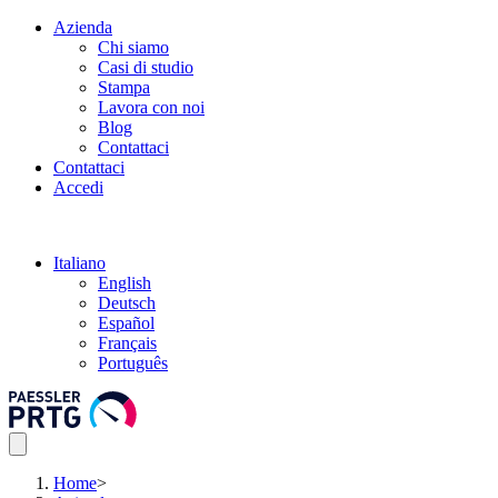
Azienda
Chi siamo
Casi di studio
Stampa
Lavora con noi
Blog
Contattaci
Contattaci
Accedi
Italiano
English
Deutsch
Español
Français
Português
Home
>