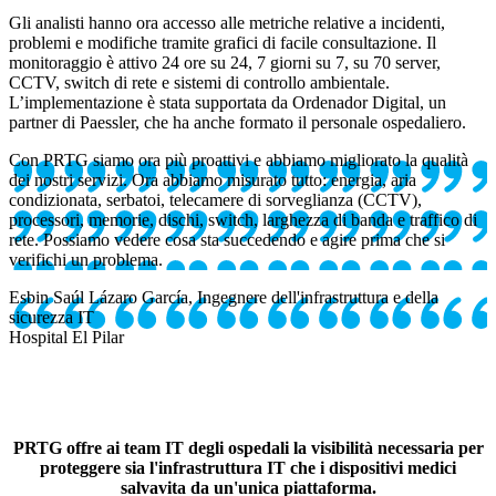
Gli analisti hanno ora accesso alle metriche relative a incidenti,
problemi e modifiche tramite grafici di facile consultazione. Il
monitoraggio è attivo 24 ore su 24, 7 giorni su 7, su 70 server,
CCTV, switch di rete e sistemi di controllo ambientale.
L’implementazione è stata supportata da Ordenador Digital, un
partner di Paessler, che ha anche formato il personale ospedaliero.
Con PRTG siamo ora più proattivi e abbiamo migliorato la qualità
dei nostri servizi. Ora abbiamo misurato tutto: energia, aria
condizionata, serbatoi, telecamere di sorveglianza (CCTV),
processori, memorie, dischi, switch, larghezza di banda e traffico di
rete. Possiamo vedere cosa sta succedendo e agire prima che si
verifichi un problema.
Esbin Saúl Lázaro García, Ingegnere dell'infrastruttura e della
sicurezza IT
Hospital El Pilar
PRTG offre ai team IT degli ospedali la visibilità necessaria per
proteggere sia l'infrastruttura IT che i dispositivi medici
salvavita da un'unica piattaforma.