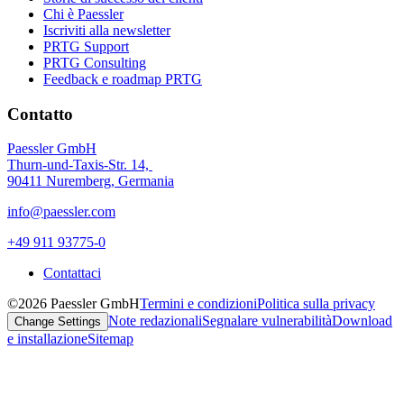
Chi è Paessler
Iscriviti alla newsletter
PRTG Support
PRTG Consulting
Feedback e roadmap PRTG
Contatto
Paessler GmbH
Thurn-und-Taxis-Str. 14,
90411 Nuremberg, Germania
info@paessler.com
+49 911 93775-0
Contattaci
©2026 Paessler GmbH
Termini e condizioni
Politica sulla privacy
Note redazionali
Segnalare vulnerabilità
Download
Change Settings
e installazione
Sitemap