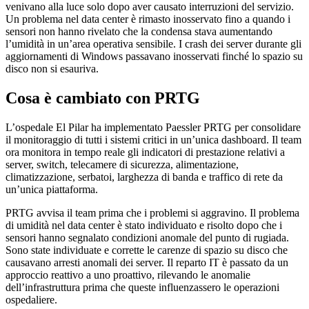
venivano alla luce solo dopo aver causato interruzioni del servizio.
Un problema nel data center è rimasto inosservato fino a quando i
sensori non hanno rivelato che la condensa stava aumentando
l’umidità in un’area operativa sensibile. I crash dei server durante gli
aggiornamenti di Windows passavano inosservati finché lo spazio su
disco non si esauriva.
Cosa è cambiato con PRTG
L’ospedale El Pilar ha implementato Paessler PRTG per consolidare
il monitoraggio di tutti i sistemi critici in un’unica dashboard. Il team
ora monitora in tempo reale gli indicatori di prestazione relativi a
server, switch, telecamere di sicurezza, alimentazione,
climatizzazione, serbatoi, larghezza di banda e traffico di rete da
un’unica piattaforma.
PRTG avvisa il team prima che i problemi si aggravino. Il problema
di umidità nel data center è stato individuato e risolto dopo che i
sensori hanno segnalato condizioni anomale del punto di rugiada.
Sono state individuate e corrette le carenze di spazio su disco che
causavano arresti anomali dei server. Il reparto IT è passato da un
approccio reattivo a uno proattivo, rilevando le anomalie
dell’infrastruttura prima che queste influenzassero le operazioni
ospedaliere.