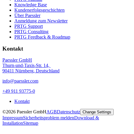
Knowledge Base
Kundenerfolgsgeschichten
Über Paessler
Anmeldung zum Newsletter
PRTG Support
PRTG Consulting
PRTG Feedback & Roadmap
Kontakt
Paessler GmbH
Thurn-und-Taxis-Str. 14,
90411 Nürnberg, Deutschland
info@paessler.com
+49 911 93775-0
Kontakt
©2026 Paessler GmbH
AGB
Datenschutz
Change Settings
Impressum
Sicherheitsproblem melden
Download &
Installation
Sitemap