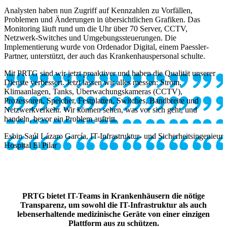
Analysten haben nun Zugriff auf Kennzahlen zu Vorfällen,
Problemen und Änderungen in übersichtlichen Grafiken. Das
Monitoring läuft rund um die Uhr über 70 Server, CCTV,
Netzwerk-Switches und Umgebungssteuerungen. Die
Implementierung wurde von Ordenador Digital, einem Paessler-
Partner, unterstützt, der auch das Krankenhauspersonal schulte.
Mit PRTG sind wir jetzt proaktiver und haben die Qualität unserer
Dienste verbessert. Jetzt lassen wir alles messen: Strom,
Klimaanlagen, Tanks, Überwachungskameras (CCTV),
Prozessoren, Speicher, Festplatten, Switches, Bandbreite und
Netzwerkverkehr. Wir können sehen, was vor sich geht, und
handeln, bevor ein Problem auftritt.
Esbin Saúl Lázaro García, IT-Infrastruktur- und Sicherheitsingenieur
Hospital El Pilar
PRTG bietet IT-Teams in Krankenhäusern die nötige
Transparenz, um sowohl die IT-Infrastruktur als auch
lebenserhaltende medizinische Geräte von einer einzigen
Plattform aus zu schützen.