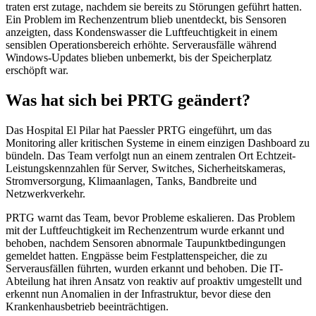
traten erst zutage, nachdem sie bereits zu Störungen geführt hatten.
Ein Problem im Rechenzentrum blieb unentdeckt, bis Sensoren
anzeigten, dass Kondenswasser die Luftfeuchtigkeit in einem
sensiblen Operationsbereich erhöhte. Serverausfälle während
Windows-Updates blieben unbemerkt, bis der Speicherplatz
erschöpft war.
Was hat sich bei PRTG geändert?
Das Hospital El Pilar hat Paessler PRTG eingeführt, um das
Monitoring aller kritischen Systeme in einem einzigen Dashboard zu
bündeln. Das Team verfolgt nun an einem zentralen Ort Echtzeit-
Leistungskennzahlen für Server, Switches, Sicherheitskameras,
Stromversorgung, Klimaanlagen, Tanks, Bandbreite und
Netzwerkverkehr.
PRTG warnt das Team, bevor Probleme eskalieren. Das Problem
mit der Luftfeuchtigkeit im Rechenzentrum wurde erkannt und
behoben, nachdem Sensoren abnormale Taupunktbedingungen
gemeldet hatten. Engpässe beim Festplattenspeicher, die zu
Serverausfällen führten, wurden erkannt und behoben. Die IT-
Abteilung hat ihren Ansatz von reaktiv auf proaktiv umgestellt und
erkennt nun Anomalien in der Infrastruktur, bevor diese den
Krankenhausbetrieb beeinträchtigen.