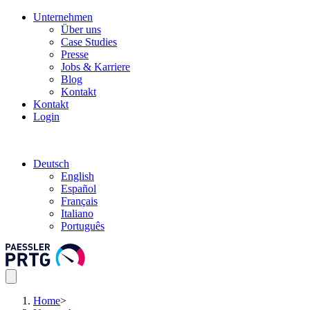
Unternehmen
Über uns
Case Studies
Presse
Jobs & Karriere
Blog
Kontakt
Kontakt
Login
Deutsch
English
Español
Français
Italiano
Português
Home
>