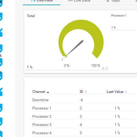
de
s
o
e