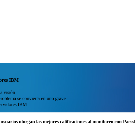
dores IBM
a visión
problema se convierta en uno grave
servidores IBM
usuarios otorgan las mejores calificaciones al monitoreo con Pae