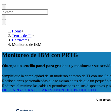
Home
>
Temas de TI
>
Hardware
>
Monitoreo de IBM
Monitoreo de IBM con PRTG
Obtenga un sencillo panel para gestionar y monitorear sus servi
Simplifique la complejidad de su moderno entorno de TI con una únic
Recibe alertas personalizadas que te avisan antes de que un pequeño 
Reduzca al mínimo las caídas y perturbaciones en sus dispositivos y 
DESCARGA GRATUITA
RESUMEN DEL PRODUCTO
Nuestros 