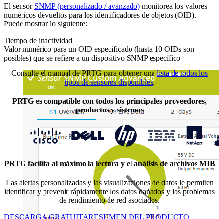
El sensor
SNMP (personalizado / avanzado)
monitorea los valores
numéricos devueltos para los identificadores de objetos (OID).
Puede mostrar lo siguiente:
Tiempo de inactividad
Valor numérico para un OID especificado (hasta 10 OIDs son
posibles) que se refiere a un dispositivo SNMP específico
Consulte el manual de PRTG para obtener una
lista de todos los
tipos de sensores disponibles
.
PRTG es compatible con todos los principales proveedores,
productos y sistemas
PRTG facilita al máximo la lectura y el análisis de archivos MIB
Las alertas personalizadas y las visualizaciones de datos le permiten
identificar y prevenir rápidamente los datos dañados y los problemas
de rendimiento de red asociados.
DESCARGA GRATUITA
RESUMEN DEL PRODUCTO