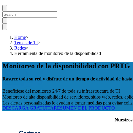
Home
>
Temas de TI
>
Redes
>
Herramienta de monitoreo de la disponibilidad
Monitoreo de la disponibilidad con PRTG
Rastree toda su red y disfrute de un tiempo de actividad de hast
Benefíciese del monitoreo 24/7 de toda su infraestructura de TI
Monitoreo de alta disponibilidad de servidores, sitios web, redes, apl
Las alertas personalizadas le ayudan a tomar medidas para evitar colis
DESCARGA GRATUITA
RESUMEN DEL PRODUCTO
Nuestros 