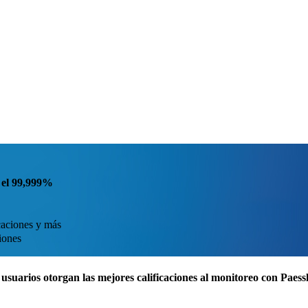
a el 99,999%
icaciones y más
iones
usuarios otorgan las mejores calificaciones al monitoreo con Pae