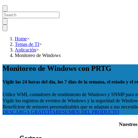
Home
>
Temas de TI
>
Aplicación
>
Monitoreo de Windows
Monitoreo de Windows con PRTG
Vigile las 24 horas del día, los 7 días de la semana, el estado y 
Utilice WMI, contadores de rendimiento de Windows y SNMP para 
Vigile los registros de eventos de Windows y la seguridad de Window
Benefíciese de sensores personalizables que se adaptan a sus necesi
DESCARGA GRATUITA
RESUMEN DEL PRODUCTO
Nuestros 