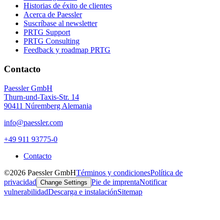
Historias de éxito de clientes
Acerca de Paessler
Suscríbase al newsletter
PRTG Support
PRTG Consulting
Feedback y roadmap PRTG
Contacto
Paessler GmbH
Thurn-und-Taxis-Str. 14
90411 Núremberg Alemania
info@paessler.com
+49 911 93775-0
Contacto
©2026 Paessler GmbH
Términos y condiciones
Política de
privacidad
Pie de imprenta
Notificar
Change Settings
vulnerabilidad
Descarga e instalación
Sitemap