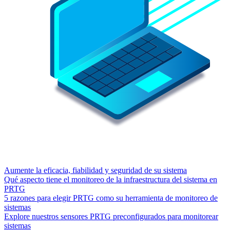
Aumente la eficacia, fiabilidad y seguridad de su sistema
Qué aspecto tiene el monitoreo de la infraestructura del sistema en
PRTG
5 razones para elegir PRTG como su herramienta de monitoreo de
sistemas
Explore nuestros sensores PRTG preconfigurados para monitorear
sistemas