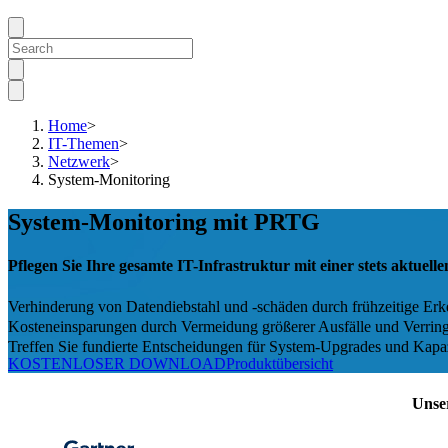
Home
>
IT-Themen
>
Netzwerk
>
System-Monitoring
System-Monitoring mit PRTG
Pflegen Sie Ihre gesamte IT-Infrastruktur mit einer stets aktuell
Verhinderung von Datendiebstahl und -schäden durch frühzeitige Er
Kosteneinsparungen durch Vermeidung größerer Ausfälle und Verring
Treffen Sie fundierte Entscheidungen für System-Upgrades und Kapa
KOSTENLOSER DOWNLOAD
Produktübersicht
Unse