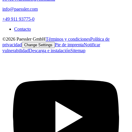
info@paessler.com
+49 911 93775-0
Contacto
©2026 Paessler GmbH
Términos y condiciones
Política de
privacidad
Pie de imprenta
Notificar
Change Settings
vulnerabilidad
Descarga e instalación
Sitemap