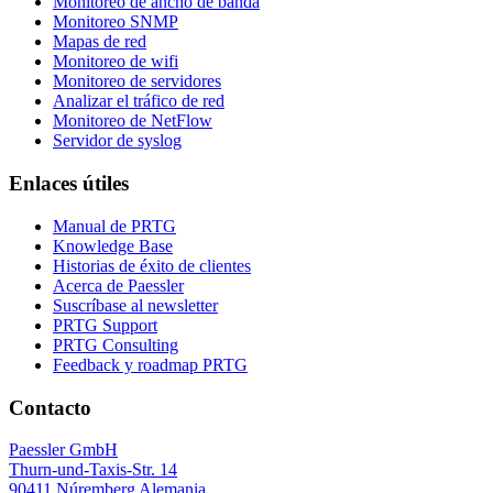
Monitoreo de ancho de banda
Monitoreo SNMP
Mapas de red
Monitoreo de wifi
Monitoreo de servidores
Analizar el tráfico de red
Monitoreo de NetFlow
Servidor de syslog
Enlaces útiles
Manual de PRTG
Knowledge Base
Historias de éxito de clientes
Acerca de Paessler
Suscríbase al newsletter
PRTG Support
PRTG Consulting
Feedback y roadmap PRTG
Contacto
Paessler GmbH
Thurn-und-Taxis-Str. 14
90411 Núremberg Alemania