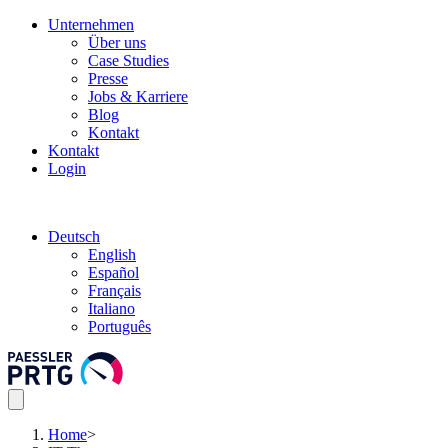
Unternehmen
Über uns
Case Studies
Presse
Jobs & Karriere
Blog
Kontakt
Kontakt
Login
Deutsch
English
Español
Français
Italiano
Português
Home
>