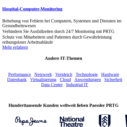
Hospital-Computer-Monitoring
Behebung von Fehlern bei Computern, Systemen und Diensten im
Gesundheitswesen
Verhindern Sie Ausfallzeiten durch 24/7 Monitoring mit PRTG
Schutz von Mitarbeitern und Patienten durch Gewährleistung
reibungsloser Arbeitsabläufe
Mehr erfahren
Andere IT-Themen
Performance
Netzwerk
Vergleich
Technologie
Hardware
Datenbank
Virtualisierung
Cloud
Anwendungen
Sicherheit
Data Center
Industrial IT
Hunderttausende Kunden weltweit lieben Paessler PRTG