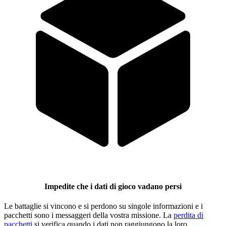
Impedite che i dati di gioco vadano persi
Le battaglie si vincono e si perdono su singole informazioni e i
pacchetti sono i messaggeri della vostra missione. La
perdita di
pacchetti
si verifica quando i dati non raggiungono la loro