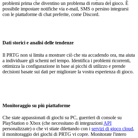
problemi prima che diventino un problema di rottura del gioco. È
possibile impostare notifiche via e-mail, SMS o persino integrarsi
con le piattaforme di chat preferite, come Discord.
Dati storici e analisi delle tendenze
Il PRTG non si limita a mostrare ciò che sta accadendo ora, ma aiuta
a individuare gli schemi nel tempo. Identifica i problemi ricorrenti,
ottimizza la configurazione in base ai picchi di utilizzo e prende
decisioni basate sui dati per migliorare la vostra esperienza di gioco.
Monitoraggio su più piattaforme
Che siate appassionati di giochi su PC, guerrieri di console su
PlayStation o Xbox (che necessitano di integrazioni
API
personalizzate) o che vi stiate dilettando con i
servizi di gioco cloud
,
il monitoraggio dei giochi di PRTG vi copre. Monitorate l'intero