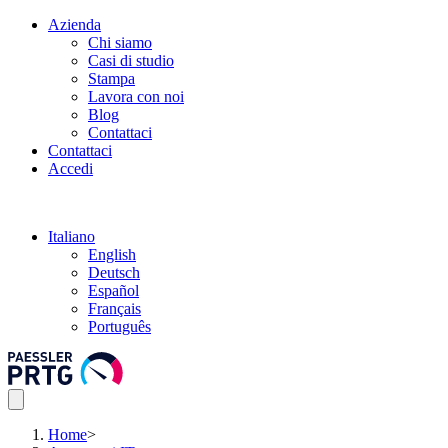
Azienda
Chi siamo
Casi di studio
Stampa
Lavora con noi
Blog
Contattaci
Contattaci
Accedi
Italiano
English
Deutsch
Español
Français
Português
Home
>