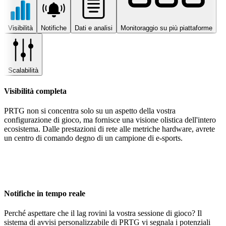
Visibilità
Notifiche
Dati e analisi
Monitoraggio su più piattaforme
Scalabilità
Visibilità completa
PRTG non si concentra solo su un aspetto della vostra
configurazione di gioco, ma fornisce una visione olistica dell'intero
ecosistema. Dalle prestazioni di rete alle metriche hardware, avrete
un centro di comando degno di un campione di e-sports.
Notifiche in tempo reale
Perché aspettare che il lag rovini la vostra sessione di gioco? Il
sistema di avvisi personalizzabile di PRTG vi segnala i potenziali