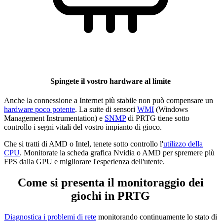
Spingete il vostro hardware al limite
Anche la connessione a Internet più stabile non può compensare un
hardware poco potente
. La suite di sensori
WMI
(Windows
Management Instrumentation) e
SNMP
di PRTG tiene sotto
controllo i segni vitali del vostro impianto di gioco.
Che si tratti di AMD o Intel, tenete sotto controllo l'
utilizzo della
CPU
. Monitorate la scheda grafica Nvidia o AMD per spremere più
FPS dalla GPU e migliorare l'esperienza dell'utente.
Come si presenta il monitoraggio dei
giochi in PRTG
Diagnostica i problemi di rete
monitorando continuamente lo stato di