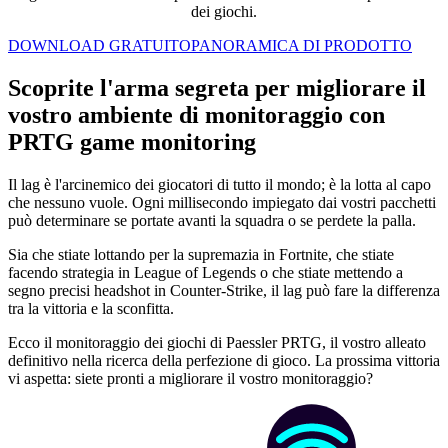
dei giochi.
DOWNLOAD GRATUITO
PANORAMICA DI PRODOTTO
Scoprite l'arma segreta per migliorare il
vostro ambiente di monitoraggio con
PRTG game monitoring
Il lag è l'arcinemico dei giocatori di tutto il mondo; è la lotta al capo
che nessuno vuole. Ogni millisecondo impiegato dai vostri pacchetti
può determinare se portate avanti la squadra o se perdete la palla.
Sia che stiate lottando per la supremazia in Fortnite, che stiate
facendo strategia in League of Legends o che stiate mettendo a
segno precisi headshot in Counter-Strike, il lag può fare la differenza
tra la vittoria e la sconfitta.
Ecco il monitoraggio dei giochi di Paessler PRTG, il vostro alleato
definitivo nella ricerca della perfezione di gioco. La prossima vittoria
vi aspetta: siete pronti a migliorare il vostro monitoraggio?