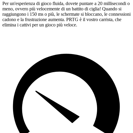
Per un'esperienza di gioco fluida, dovete puntare a 20 millisecondi o
meno, ovvero più velocemente di un battito di ciglia! Quando si
raggiungono i 150 ms o più, le schermate si bloccano, le connessioni
cadono e la frustrazione aumenta. PRTG è il vostro carrista, che
elimina i cattivi per un gioco più veloce.