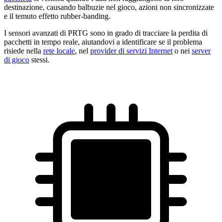
destinazione, causando balbuzie nel gioco, azioni non sincronizzate
e il temuto effetto rubber-banding.
I sensori avanzati di PRTG sono in grado di tracciare la perdita di
pacchetti in tempo reale, aiutandovi a identificare se il problema
risiede nella
rete locale
, nel
provider di servizi Internet
o nei
server
di gioco
stessi.