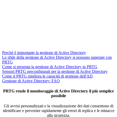
Perché è importante la gestione di Active Directory
Le sfide della gestione di Active Directory si possono superare con
PRTG
Come si presenta la gestione di Active Directory in PRTG
Sensori PRTG preconfigurati per la gestione di Active Directory
Come il PRTG migliora le capacità di gestione dell'AD
Gestione di Active Directory: FAQ
PRTG rende il monitoraggio di Active Directory il più semplice
possibile
Gli avvisi personalizzati e la visualizzazione dei dati consentono di
identificare e prevenire rapidamente gli errori di replica e le minacce
alla sicurezza.