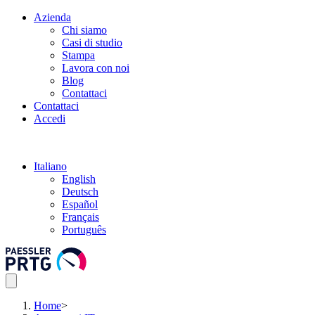
Azienda
Chi siamo
Casi di studio
Stampa
Lavora con noi
Blog
Contattaci
Contattaci
Accedi
Italiano
English
Deutsch
Español
Français
Português
Home
>