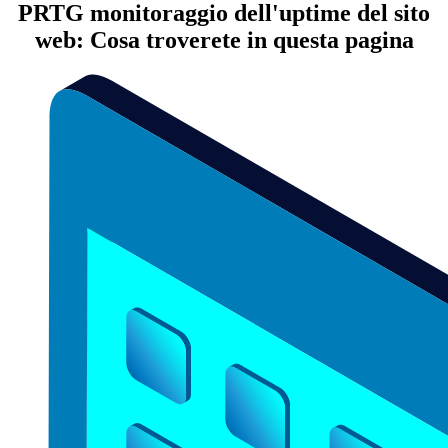
PRTG monitoraggio dell'uptime del sito
web: Cosa troverete in questa pagina