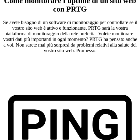
Come monitorare l'uptime di un sito web
con PRTG
Se avete bisogno di un software di monitoraggio per controllare se il
vostro sito web è attivo e funzionante, PRTG sarà la vostra
piattaforma di monitoraggio della rete preferita. Volete monitorare i
vostri dati più importanti in ogni momento? PRTG ha pensato anche
a voi. Non sarete mai più sorpresi da problemi relativi alla salute del
vostro sito web. Promesso.