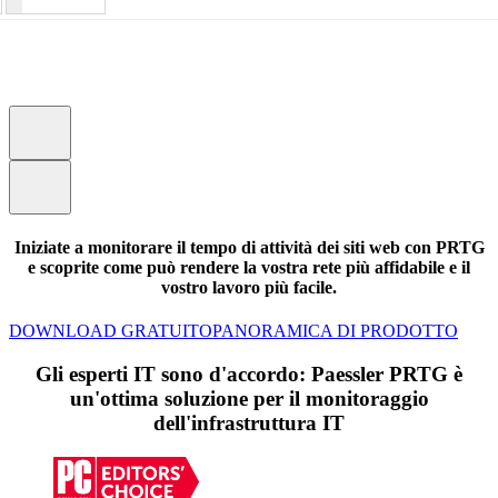
Iniziate a monitorare il tempo di attività dei siti web con PRTG
e scoprite come può rendere la vostra rete più affidabile e il
vostro lavoro più facile.
DOWNLOAD GRATUITO
PANORAMICA DI PRODOTTO
Gli esperti IT sono d'accordo: Paessler PRTG è
un'ottima soluzione per il monitoraggio
dell'infrastruttura IT