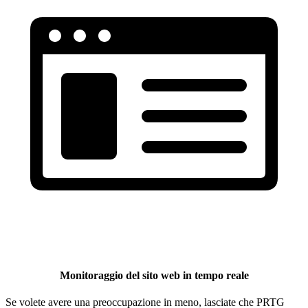
Monitoraggio del sito web in tempo reale
Se volete avere una preoccupazione in meno, lasciate che PRTG