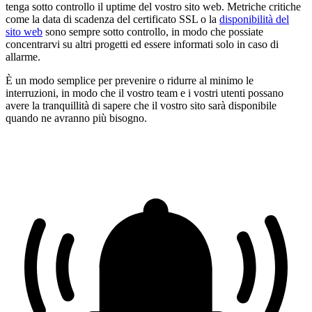
tenga sotto controllo il uptime del vostro sito web. Metriche critiche
come la data di scadenza del certificato SSL o la
disponibilità del
sito web
sono sempre sotto controllo, in modo che possiate
concentrarvi su altri progetti ed essere informati solo in caso di
allarme.
È un modo semplice per prevenire o ridurre al minimo le
interruzioni, in modo che il vostro team e i vostri utenti possano
avere la tranquillità di sapere che il vostro sito sarà disponibile
quando ne avranno più bisogno.