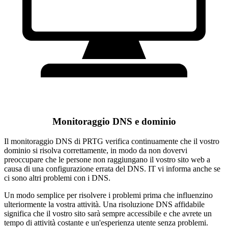
Monitoraggio DNS e dominio
Il monitoraggio DNS di PRTG verifica continuamente che il vostro
dominio si risolva correttamente, in modo da non dovervi
preoccupare che le persone non raggiungano il vostro sito web a
causa di una configurazione errata del DNS. IT vi informa anche se
ci sono altri problemi con i DNS.
Un modo semplice per risolvere i problemi prima che influenzino
ulteriormente la vostra attività. Una risoluzione DNS affidabile
significa che il vostro sito sarà sempre accessibile e che avrete un
tempo di attività costante e un'esperienza utente senza problemi.