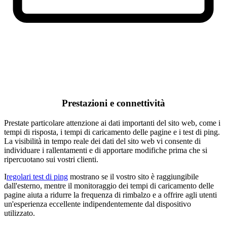
Prestazioni e connettività
Prestate particolare attenzione ai dati importanti del sito web, come i
tempi di risposta, i tempi di caricamento delle pagine e i test di ping.
La visibilità in tempo reale dei dati del sito web vi consente di
individuare i rallentamenti e di apportare modifiche prima che si
ripercuotano sui vostri clienti.
I
regolari test di ping
mostrano se il vostro sito è raggiungibile
dall'esterno, mentre il monitoraggio dei tempi di caricamento delle
pagine aiuta a ridurre la frequenza di rimbalzo e a offrire agli utenti
un'esperienza eccellente indipendentemente dal dispositivo
utilizzato.