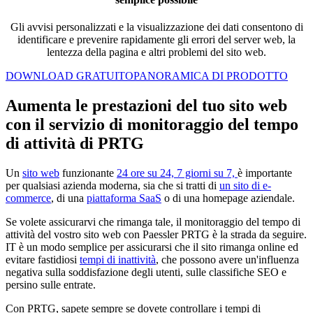
Gli avvisi personalizzati e la visualizzazione dei dati consentono di
identificare e prevenire rapidamente
gli errori del server web, la
lentezza della pagina e altri problemi del sito web.
DOWNLOAD GRATUITO
PANORAMICA DI PRODOTTO
Aumenta le prestazioni del tuo sito web
con il servizio di monitoraggio del tempo
di attività di PRTG
Un
sito web
funzionante
24 ore su 24, 7 giorni su 7,
è importante
per qualsiasi azienda moderna, sia che si tratti di
un sito di e-
commerce
, di una
piattaforma SaaS
o di una homepage aziendale.
Se volete assicurarvi che rimanga tale, il monitoraggio del tempo di
attività del vostro sito web con Paessler PRTG è la strada da seguire.
IT è un modo semplice per assicurarsi che il sito rimanga online ed
evitare fastidiosi
tempi di inattività
, che possono avere un'influenza
negativa sulla soddisfazione degli utenti, sulle classifiche SEO e
persino sulle entrate.
Con PRTG, sapete sempre se dovete controllare i tempi di