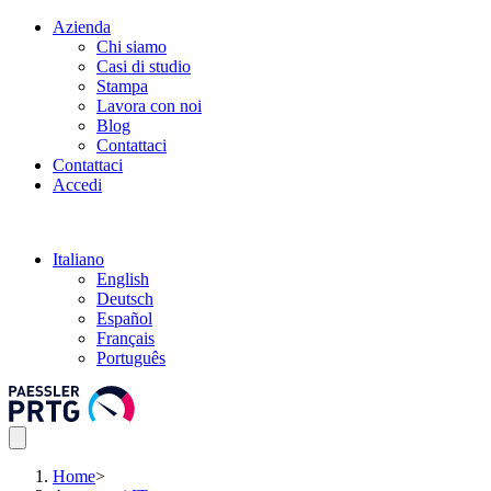
Azienda
Chi siamo
Casi di studio
Stampa
Lavora con noi
Blog
Contattaci
Contattaci
Accedi
Italiano
English
Deutsch
Español
Français
Português
Home
>