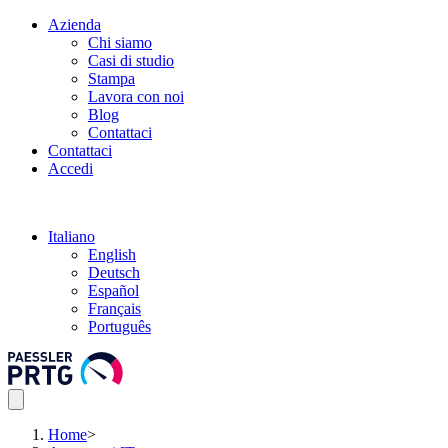
Azienda
Chi siamo
Casi di studio
Stampa
Lavora con noi
Blog
Contattaci
Contattaci
Accedi
Italiano
English
Deutsch
Español
Français
Português
Home
>