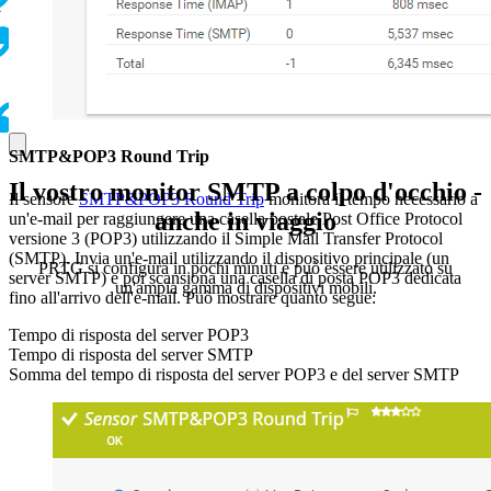
i
SMTP&POP3 Round Trip
Il vostro monitor SMTP a colpo d'occhio -
Il sensore
SMTP&POP3 Round Trip
monitora il tempo necessario a
anche in viaggio
un'e-mail per raggiungere una casella postale Post Office Protocol
versione 3 (POP3) utilizzando il Simple Mail Transfer Protocol
(SMTP). Invia un'e-mail utilizzando il dispositivo principale (un
PRTG si configura in pochi minuti e può essere utilizzato su
server SMTP) e poi scansiona una casella di posta POP3 dedicata
un'ampia gamma di dispositivi mobili.
fino all'arrivo dell'e-mail. Può mostrare quanto segue:
Tempo di risposta del server POP3
Tempo di risposta del server SMTP
Somma del tempo di risposta del server POP3 e del server SMTP