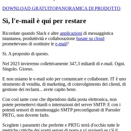
DOWNLOAD GRATUITO
PANORAMICA DI PRODOTTO
Sì, l'e-mail è qui per restare
Ricordate quando Slack e altre
applicazioni
di messaggistica
istantanea, produttività e collaborazione
basate su cloud
promettevano di sostituire le
e-mail
?
Si. A proposito di questo.
Nel 2023 invieremo collettivamente 347,3 miliardi di e-mail. Ogni.
Singolo. Giorno.
E non usiamo le e-mail solo per comunicare e collaborare. IT è uno
strumento di vendita, di marketing, di coinvolgimento dei clienti, di
gestione dei reclami... avete capito bene.
Con così tante cose che dipendono dalla posta elettronica, non
potete permettervi ritardi o interruzioni del server SMTP. E con i
potenti sensori di monitoraggio SMTP preconfigurati di Paessler
PRTG, non dovrete farlo.
Scegliete i parametri che preferite e PRTG terrà d'occhio tutte le
metriche critiche dei vostri server di posta e vi avviserà se c'è il