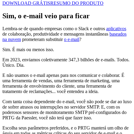
DOWNLOAD GRÁTIS
RESUMO DO PRODUTO
Sim, o e-mail veio para ficar
Lembra-se de quando empresas como o Slack e outros
aplicativos
de colaboração, produtividade e mensagens instantâneas
baseados
na nuvem
prometeram substituir
o e-mail
?
Sim. É mais ou menos isso.
Em 2023, enviamos coletivamente 347,3 bilhões de e-mails. Todos.
Único. Dia.
E não usamos o e-mail apenas para nos comunicar e colaborar. É
uma ferramenta de vendas, uma ferramenta de marketing, uma
ferramenta de envolvimento do cliente, uma ferramenta de
tratamento de reclamações... você entendeu a ideia.
Com tanta coisa dependente do e-mail, você não pode se dar ao luxo
de sofrer atrasos ou interrupções no servidor SMTP. E, com os
poderosos sensores de monitoramento SMTP pré-configurados do
PRTG da Paessler, você não terá que fazer isso.
Escolha seus parâmetros preferidos, e o PRTG manterá um olho de
águia em todas as métricas críticas do seu servidor de e-mail e o