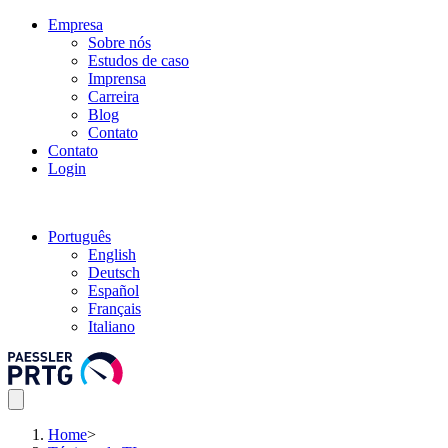
Empresa
Sobre nós
Estudos de caso
Imprensa
Carreira
Blog
Contato
Contato
Login
Português
English
Deutsch
Español
Français
Italiano
Home
>