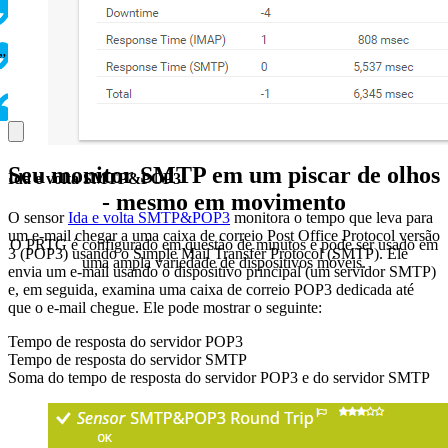
”
Seu monitor SMTP em um piscar de olhos
Ida e volta SMTP&POP3
- mesmo em movimento
O sensor
Ida e volta SMTP&POP3
monitora o tempo que leva para
um e-mail chegar a uma caixa de correio Post Office Protocol versão
O PRTG é configurado em questão de minutos e pode ser usado em
3 (POP3) usando o Simple Mail Transfer Protocol (SMTP). Ele
uma ampla variedade de dispositivos móveis.
envia um e-mail usando o dispositivo principal (um servidor SMTP)
e, em seguida, examina uma caixa de correio POP3 dedicada até
que o e-mail chegue. Ele pode mostrar o seguinte:
Tempo de resposta do servidor POP3
Tempo de resposta do servidor SMTP
Soma do tempo de resposta do servidor POP3 e do servidor SMTP