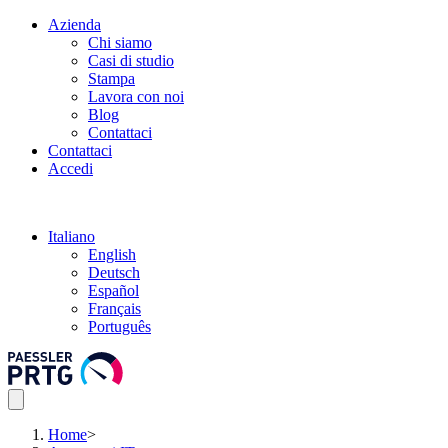
Azienda
Chi siamo
Casi di studio
Stampa
Lavora con noi
Blog
Contattaci
Contattaci
Accedi
Italiano
English
Deutsch
Español
Français
Português
Home
>