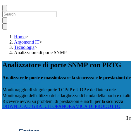
Home
>
Argomenti IT
>
Tecnologia
>
Analizzatore di porte SNMP
Analizzatore di porte SNMP con PRTG
Analizzare le porte e massimizzare la sicurezza e le prestazioni del
Monitoraggio di singole porte TCP/IP e UDP e dell'intera rete
Monitoraggio dell'utilizzo della larghezza di banda della porta e di altre
Ricevere avvisi su problemi di prestazioni e rischi per la sicurezza
DOWNLOAD GRATUITO
PANORAMICA DI PRODOTTO
I 