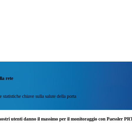
la rete
 statistiche chiave sulla salute della porta
nostri utenti danno il massimo per il monitoraggio con Paessler P