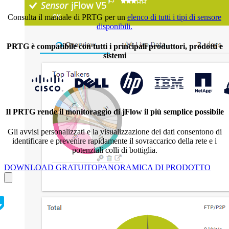
Consulta il manuale di PRTG per un
elenco di tutti i tipi di sensore
disponibili.
PRTG è compatibile con tutti i principali produttori, prodotti e
sistemi
Il PRTG rende il monitoraggio di jFlow il più semplice possibile
Gli avvisi personalizzati e la visualizzazione dei dati consentono di
identificare e prevenire rapidamente il sovraccarico della rete e i
potenziali colli di bottiglia.
DOWNLOAD GRATUITO
PANORAMICA DI PRODOTTO