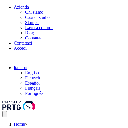
Azienda
Chi siamo
Casi di studio
Stampa
Lavora con noi
Blog
Contattaci
Contattaci
Accedi
Italiano
English
Deutsch
Español
Français
Português
Home
>