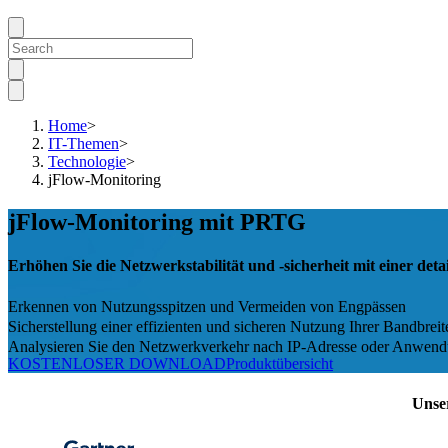
Home
>
IT-Themen
>
Technologie
>
jFlow-Monitoring
jFlow-Monitoring mit PRTG
Erhöhen Sie die Netzwerkstabilität und -sicherheit mit einer deta
Erkennen von Nutzungsspitzen und Vermeiden von Engpässen
Sicherstellung einer effizienten und sicheren Nutzung Ihrer Bandbreit
Analysieren Sie den Netzwerkverkehr nach IP-Adresse oder Anwen
KOSTENLOSER DOWNLOAD
Produktübersicht
Unse