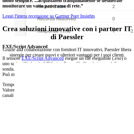
molto semplice. ...acquistatelo tranquillamente se desiderate
monitorare un vasto panorama di rete.”
Leggi l'intera recensione su Gartner Peer Insights
Crea soluzioni innovative con i partner IT
di Paessler
EXE/Script Advanced
Grazie alla collaborazione con fornitori IT innovativi, Paessler libera
sinergie per creare nuovi e ulteriori vantaggi per i suoi clienti.
Il sensore
EXE/Script Advanced
esegue un file eseguibile (.exe) o
uno script (file batch, VBScript, PowerShell) sul sistema della
sonda. Questa opzione è disponibile come parte dell'API di PRTG.
Può mostrare quanto segue:
Tempo di inattività
Valore che il file eseguibile o il file di script restituisce in diversi
canali