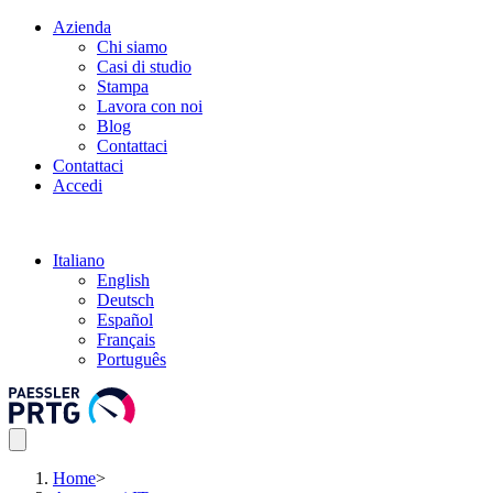
Azienda
Chi siamo
Casi di studio
Stampa
Lavora con noi
Blog
Contattaci
Contattaci
Accedi
Italiano
English
Deutsch
Español
Français
Português
Home
>