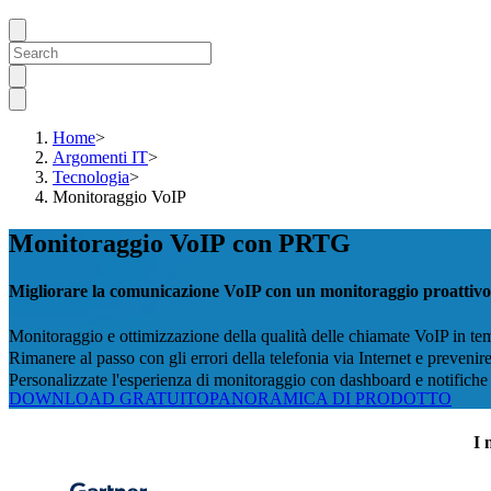
Home
>
Argomenti IT
>
Tecnologia
>
Monitoraggio VoIP
Monitoraggio VoIP con PRTG
Migliorare la comunicazione VoIP con un monitoraggio proattivo
Monitoraggio e ottimizzazione della qualità delle chiamate VoIP in 
Rimanere al passo con gli errori della telefonia via Internet e prevenir
Personalizzate l'esperienza di monitoraggio con dashboard e notifiche 
DOWNLOAD GRATUITO
PANORAMICA DI PRODOTTO
I 