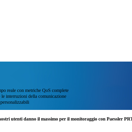
tempo reale con metriche QoS complete
e le interruzioni della comunicazione
personalizzabili
nostri utenti danno il massimo per il monitoraggio con Paessler P