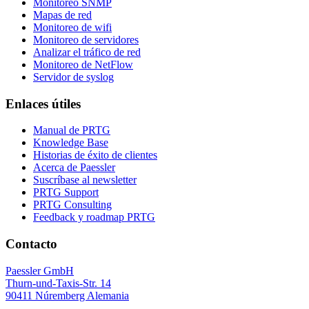
Monitoreo SNMP
Mapas de red
Monitoreo de wifi
Monitoreo de servidores
Analizar el tráfico de red
Monitoreo de NetFlow
Servidor de syslog
Enlaces útiles
Manual de PRTG
Knowledge Base
Historias de éxito de clientes
Acerca de Paessler
Suscríbase al newsletter
PRTG Support
PRTG Consulting
Feedback y roadmap PRTG
Contacto
Paessler GmbH
Thurn-und-Taxis-Str. 14
90411 Núremberg Alemania