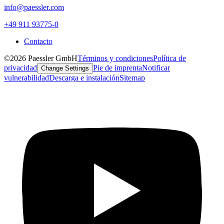
info@paessler.com
+49 911 93775-0
Contacto
©2026 Paessler GmbH
Términos y condiciones
Política de
privacidad
Pie de imprenta
Notificar
Change Settings
vulnerabilidad
Descarga e instalación
Sitemap