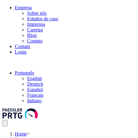
Empresa
Sobre nós
Estudos de caso
Imprensa
Carreira
Blog
Contato
Contato
Login
Português
English
Deutsch
Español
Français
Italiano
Home
>