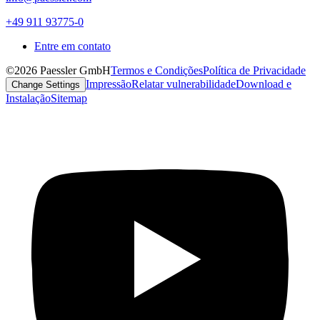
+49 911 93775-0
Entre em contato
©2026 Paessler GmbH
Termos e Condições
Política de Privacidade
Impressão
Relatar vulnerabilidade
Download e
Change Settings
Instalação
Sitemap