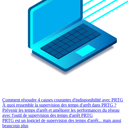
Comment résoudre 4 causes courantes d'indisponibilité avec PRTG
À quoi ressemble la supervision des temps d'arrêt dans PRTG ?
Prévenir les temps d'arrêt et améliorer les performances du réseau
avec l'outil de supervision des temps d'arrêt PRTG
PRTG est un logiciel de supervision des temps d'arrêt... mais aussi
beaucoup plus