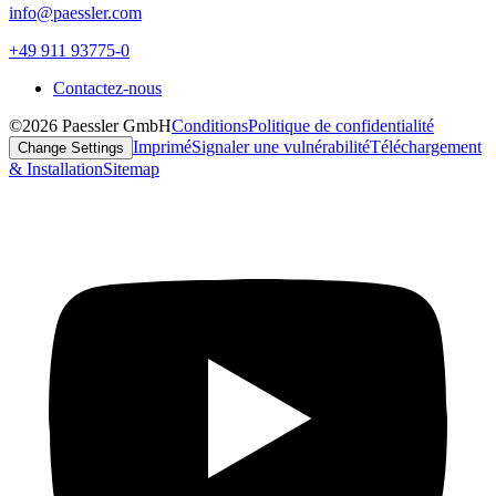
info@paessler.com
+49 911 93775-0
Contactez-nous
©2026 Paessler GmbH
Conditions
Politique de confidentialité
Imprimé
Signaler une vulnérabilité
Téléchargement
Change Settings
& Installation
Sitemap