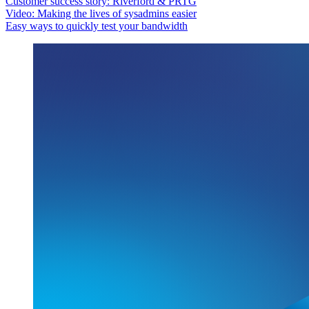
Customer success story: Riverford & PRTG
Video: Making the lives of sysadmins easier
Easy ways to quickly test your bandwidth