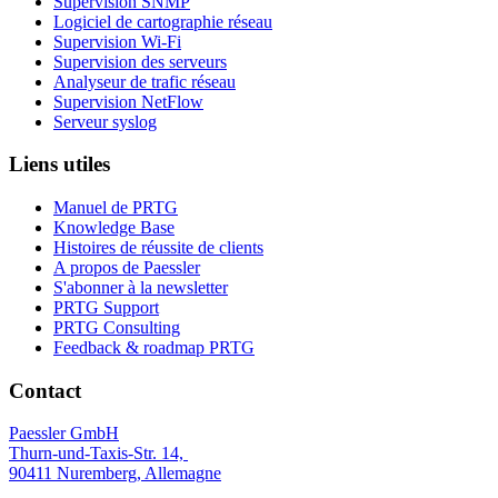
Supervision SNMP
Logiciel de cartographie réseau
Supervision Wi-Fi
Supervision des serveurs
Analyseur de trafic réseau
Supervision NetFlow
Serveur syslog
Liens utiles
Manuel de PRTG
Knowledge Base
Histoires de réussite de clients
A propos de Paessler
S'abonner à la newsletter
PRTG Support
PRTG Consulting
Feedback & roadmap PRTG
Contact
Paessler GmbH
Thurn-und-Taxis-Str. 14,
90411 Nuremberg, Allemagne