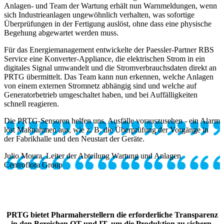
Anlagen- und Team der Wartung erhält nun Warnmeldungen, wenn
sich Industrieanlagen ungewöhnlich verhalten, was sofortige
Überprüfungen in der Fertigung auslöst, ohne dass eine physische
Begehung abgewartet werden muss.
Für das Energiemanagement entwickelte der Paessler-Partner RBS
Service eine Konverter-Appliance, die elektrischen Strom in ein
digitales Signal umwandelt und die Stromverbrauchsdaten direkt an
PRTG übermittelt. Das Team kann nun erkennen, welche Anlagen
von einem externen Stromnetz abhängig sind und welche auf
Generatorbetrieb umgeschaltet haben, und bei Auffälligkeiten
schnell reagieren.
Die PRTG-Sensoren helfen uns, Ausfälle vorauszusehen - ein Alarm
löst Maßnahmen aus, wie z. B. die Überprüfung der Vorgänge in
der Fabrikhalle und den Neustart der Geräte.
Julio Moura, Leiter der Abteilung Wartung und Anlagen
Centroflora Group
PRTG bietet Pharmaherstellern die erforderliche Transparenz
in den Bereichen OT und IT, um die Produktion zu sichern,