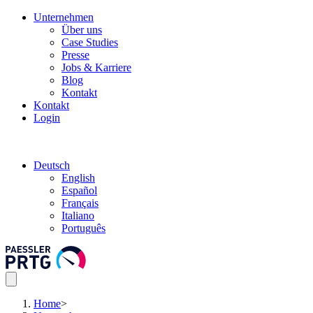
Unternehmen
Über uns
Case Studies
Presse
Jobs & Karriere
Blog
Kontakt
Kontakt
Login
Deutsch
English
Español
Français
Italiano
Português
Home
>