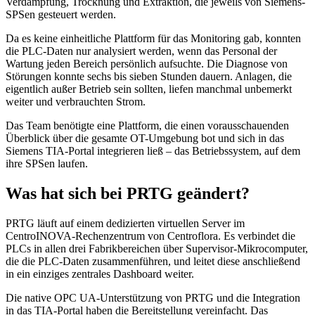
Verdampfung, Trocknung und Extraktion, die jeweils von Siemens-
SPSen gesteuert werden.
Da es keine einheitliche Plattform für das Monitoring gab, konnten
die PLC-Daten nur analysiert werden, wenn das Personal der
Wartung jeden Bereich persönlich aufsuchte. Die Diagnose von
Störungen konnte sechs bis sieben Stunden dauern. Anlagen, die
eigentlich außer Betrieb sein sollten, liefen manchmal unbemerkt
weiter und verbrauchten Strom.
Das Team benötigte eine Plattform, die einen vorausschauenden
Überblick über die gesamte OT-Umgebung bot und sich in das
Siemens TIA-Portal integrieren ließ – das Betriebssystem, auf dem
ihre SPSen laufen.
Was hat sich bei PRTG geändert?
PRTG läuft auf einem dedizierten virtuellen Server im
CentroINOVA-Rechenzentrum von Centroflora. Es verbindet die
PLCs in allen drei Fabrikbereichen über Supervisor-Mikrocomputer,
die die PLC-Daten zusammenführen, und leitet diese anschließend
in ein einziges zentrales Dashboard weiter.
Die native OPC UA-Unterstützung von PRTG und die Integration
in das TIA-Portal haben die Bereitstellung vereinfacht. Das