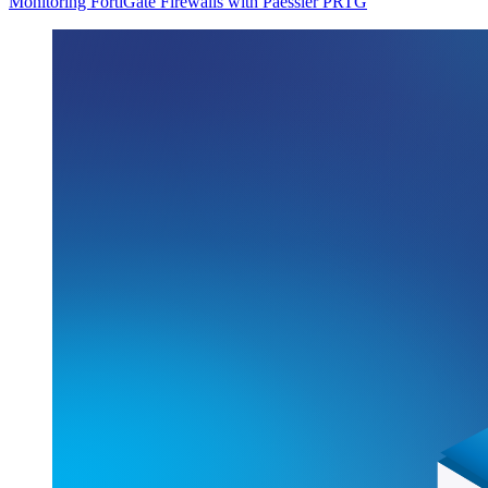
Monitoring FortiGate Firewalls with Paessler PRTG