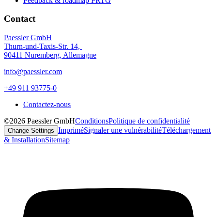
Feedback & roadmap PRTG
Contact
Paessler GmbH
Thurn-und-Taxis-Str. 14,
90411 Nuremberg, Allemagne
info@paessler.com
+49 911 93775-0
Contactez-nous
©2026 Paessler GmbH
Conditions
Politique de confidentialité
Imprimé
Signaler une vulnérabilité
Téléchargement
Change Settings
& Installation
Sitemap