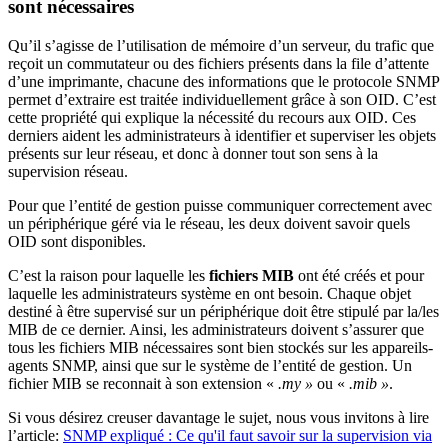
sont nécessaires
Qu’il s’agisse de l’utilisation de mémoire d’un serveur, du trafic que
reçoit un commutateur ou des fichiers présents dans la file d’attente
d’une imprimante, chacune des informations que le protocole SNMP
permet d’extraire est traitée individuellement grâce à son OID. C’est
cette propriété qui explique la nécessité du recours aux OID. Ces
derniers aident les administrateurs à identifier et superviser les objets
présents sur leur réseau, et donc à donner tout son sens à la
supervision réseau.
Pour que l’entité de gestion puisse communiquer correctement avec
un périphérique géré via le réseau, les deux doivent savoir quels
OID sont disponibles.
C’est la raison pour laquelle les
fichiers MIB
ont été créés et pour
laquelle les administrateurs système en ont besoin. Chaque objet
destiné à être supervisé sur un périphérique doit être stipulé par la/les
MIB de ce dernier. Ainsi, les administrateurs doivent s’assurer que
tous les fichiers MIB nécessaires sont bien stockés sur les appareils-
agents SNMP, ainsi que sur le système de l’entité de gestion. Un
fichier MIB se reconnait à son extension «
.my »
ou «
.mib »
.
Si vous désirez creuser davantage le sujet, nous vous invitons à lire
l’article:
SNMP expliqué : Ce qu'il faut savoir sur la supervision via