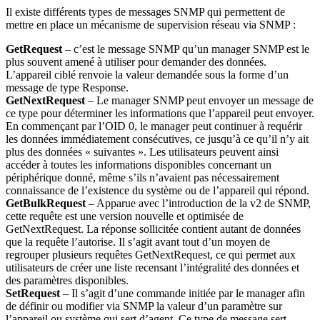
Il existe différents types de messages SNMP qui permettent de
mettre en place un mécanisme de supervision réseau via SNMP :
GetRequest
– c’est le message SNMP qu’un manager SNMP est le
plus souvent amené à utiliser pour demander des données.
L’appareil ciblé renvoie la valeur demandée sous la forme d’un
message de type Response.
GetNextRequest
– Le manager SNMP peut envoyer un message de
ce type pour déterminer les informations que l’appareil peut envoyer.
En commençant par l’OID 0, le manager peut continuer à requérir
les données immédiatement consécutives, ce jusqu’à ce qu’il n’y ait
plus des données « suivantes ». Les utilisateurs peuvent ainsi
accéder à toutes les informations disponibles concernant un
périphérique donné, même s’ils n’avaient pas nécessairement
connaissance de l’existence du système ou de l’appareil qui répond.
GetBulkRequest
– Apparue avec l’introduction de la v2 de SNMP,
cette requête est une version nouvelle et optimisée de
GetNextRequest. La réponse sollicitée contient autant de données
que la requête l’autorise. Il s’agit avant tout d’un moyen de
regrouper plusieurs requêtes GetNextRequest, ce qui permet aux
utilisateurs de créer une liste recensant l’intégralité des données et
des paramètres disponibles.
SetRequest
– Il s’agit d’une commande initiée par le manager afin
de définir ou modifier via SNMP la valeur d’un paramètre sur
l’appareil ou système qui sert d’agent. Ce type de message sert