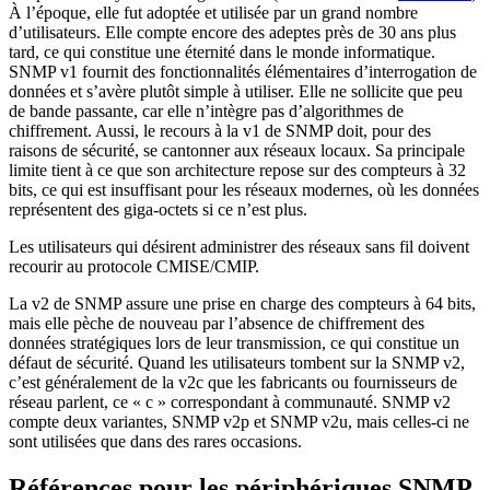
À l’époque, elle fut adoptée et utilisée par un grand nombre
d’utilisateurs. Elle compte encore des adeptes près de 30 ans plus
tard, ce qui constitue une éternité dans le monde informatique.
SNMP v1 fournit des fonctionnalités élémentaires d’interrogation de
données et s’avère plutôt simple à utiliser. Elle ne sollicite que peu
de bande passante, car elle n’intègre pas d’algorithmes de
chiffrement. Aussi, le recours à la v1 de SNMP doit, pour des
raisons de sécurité, se cantonner aux réseaux locaux. Sa principale
limite tient à ce que son architecture repose sur des compteurs à 32
bits, ce qui est insuffisant pour les réseaux modernes, où les données
représentent des giga-octets si ce n’est plus.
Les utilisateurs qui désirent administrer des réseaux sans fil doivent
recourir au protocole CMISE/CMIP.
La v2 de SNMP assure une prise en charge des compteurs à 64 bits,
mais elle pèche de nouveau par l’absence de chiffrement des
données stratégiques lors de leur transmission, ce qui constitue un
défaut de sécurité. Quand les utilisateurs tombent sur la SNMP v2,
c’est généralement de la v2c que les fabricants ou fournisseurs de
réseau parlent, ce « c » correspondant à communauté. SNMP v2
compte deux variantes, SNMP v2p et SNMP v2u, mais celles-ci ne
sont utilisées que dans des rares occasions.
Références pour les périphériques SNMP