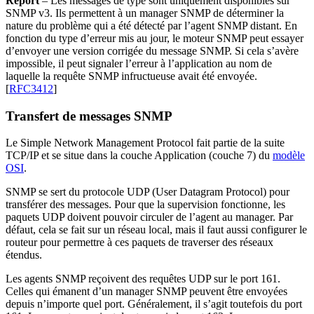
Report
– Les messages de type sont uniquement disponibles sur
SNMP v3. Ils permettent à un manager SNMP de déterminer la
nature du problème qui a été détecté par l’agent SNMP distant. En
fonction du type d’erreur mis au jour, le moteur SNMP peut essayer
d’envoyer une version corrigée du message SNMP. Si cela s’avère
impossible, il peut signaler l’erreur à l’application au nom de
laquelle la requête SNMP infructueuse avait été envoyée.
[
RFC3412
]
Transfert de messages SNMP
Le Simple Network Management Protocol fait partie de la suite
TCP/IP et se situe dans la couche Application (couche 7) du
modèle
OSI
.
SNMP se sert du protocole UDP (User Datagram Protocol) pour
transférer des messages. Pour que la supervision fonctionne, les
paquets UDP doivent pouvoir circuler de l’agent au manager. Par
défaut, cela se fait sur un réseau local, mais il faut aussi configurer le
routeur pour permettre à ces paquets de traverser des réseaux
étendus.
Les agents SNMP reçoivent des requêtes UDP sur le port 161.
Celles qui émanent d’un manager SNMP peuvent être envoyées
depuis n’importe quel port. Généralement, il s’agit toutefois du port