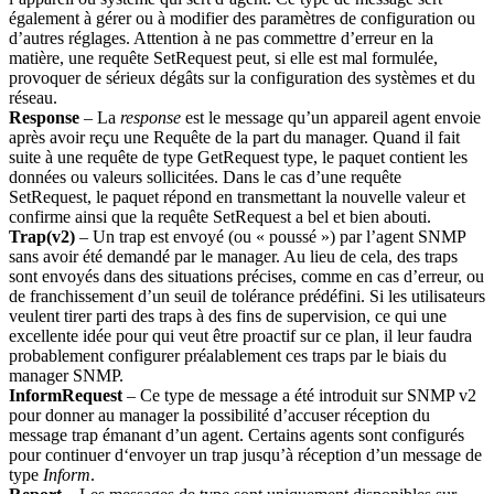
également à gérer ou à modifier des paramètres de configuration ou
d’autres réglages. Attention à ne pas commettre d’erreur en la
matière, une requête SetRequest peut, si elle est mal formulée,
provoquer de sérieux dégâts sur la configuration des systèmes et du
réseau.
Response
– La
response
est le message qu’un appareil agent envoie
après avoir reçu une Requête de la part du manager. Quand il fait
suite à une requête de type GetRequest type, le paquet contient les
données ou valeurs sollicitées. Dans le cas d’une requête
SetRequest, le paquet répond en transmettant la nouvelle valeur et
confirme ainsi que la requête SetRequest a bel et bien abouti.
Trap(v2)
– Un trap est envoyé (ou « poussé ») par l’agent SNMP
sans avoir été demandé par le manager. Au lieu de cela, des traps
sont envoyés dans des situations précises, comme en cas d’erreur, ou
de franchissement d’un seuil de tolérance prédéfini. Si les utilisateurs
veulent tirer parti des traps à des fins de supervision, ce qui une
excellente idée pour qui veut être proactif sur ce plan, il leur faudra
probablement configurer préalablement ces traps par le biais du
manager SNMP.
InformRequest
– Ce type de message a été introduit sur SNMP v2
pour donner au manager la possibilité d’accuser réception du
message trap émanant d’un agent. Certains agents sont configurés
pour continuer d‘envoyer un trap jusqu’à réception d’un message de
type
Inform
.