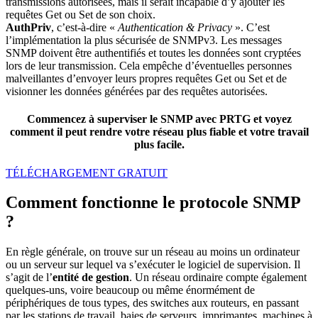
transmissions autorisées, mais il serait incapable d’y ajouter les
requêtes Get ou Set de son choix.
AuthPriv
, c’est-à-dire «
Authentication & Privacy
». C’est
l’implémentation la plus sécurisée de SNMPv3. Les messages
SNMP doivent être authentifiés et toutes les données sont cryptées
lors de leur transmission. Cela empêche d’éventuelles personnes
malveillantes d’envoyer leurs propres requêtes Get ou Set et de
visionner les données générées par des requêtes autorisées.
Commencez à superviser le SNMP avec PRTG et voyez
comment il peut rendre votre réseau plus fiable et votre travail
plus facile.
TÉLÉCHARGEMENT GRATUIT
Comment fonctionne le protocole SNMP
?
En règle générale, on trouve sur un réseau au moins un ordinateur
ou un serveur sur lequel va s’exécuter le logiciel de supervision. Il
s’agit de l’
entité de gestion
. Un réseau ordinaire compte également
quelques-uns, voire beaucoup ou même énormément de
périphériques de tous types, des switches aux routeurs, en passant
par les stations de travail, baies de serveurs, imprimantes, machines à