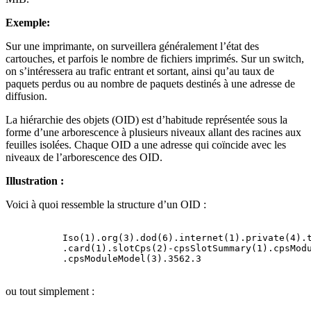
Exemple:
Sur une imprimante, on surveillera généralement l’état des
cartouches, et parfois le nombre de fichiers imprimés. Sur un switch,
on s’intéressera au trafic entrant et sortant, ainsi qu’au taux de
paquets perdus ou au nombre de paquets destinés à une adresse de
diffusion.
La hiérarchie des objets (OID) est d’habitude représentée sous la
forme d’une arborescence à plusieurs niveaux allant des racines aux
feuilles isolées. Chaque OID a une adresse qui coïncide avec les
niveaux de l’arborescence des OID.
Illustration :
Voici à quoi ressemble la structure d’un OID :
Iso(1).org(3).dod(6).internet(1).private(4).
.card(1).slotCps(2)-cpsSlotSummary(1).cpsMod
.cpsModuleModel(3).3562.3
ou tout simplement :