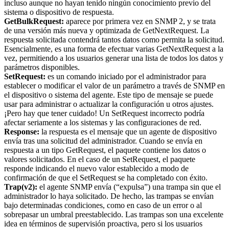
incluso aunque no hayan tenido ningún conocimiento previo del
sistema o dispositivo de respuesta.
GetBulkRequest:
aparece por primera vez en SNMP 2, y se trata
de una versión más nueva y optimizada de GetNextRequest. La
respuesta solicitada contendrá tantos datos como permita la solicitud.
Esencialmente, es una forma de efectuar varias GetNextRequest a la
vez, permitiendo a los usuarios generar una lista de todos los datos y
parámetros disponibles.
SetRequest:
es un comando iniciado por el administrador para
establecer o modificar el valor de un parámetro a través de SNMP en
el dispositivo o sistema del agente. Este tipo de mensaje se puede
usar para administrar o actualizar la configuración u otros ajustes.
¡Pero hay que tener cuidado! Un SetRequest incorrecto podría
afectar seriamente a los sistemas y las configuraciones de red.
Response:
la respuesta es el mensaje que un agente de dispositivo
envía tras una solicitud del administrador. Cuando se envía en
respuesta a un tipo GetRequest, el paquete contiene los datos o
valores solicitados. En el caso de un SetRequest, el paquete
responde indicando el nuevo valor establecido a modo de
confirmación de que el SetRequest se ha completado con éxito.
Trap(v2):
el agente SNMP envía (“expulsa”) una trampa sin que el
administrador lo haya solicitado. De hecho, las trampas se envían
bajo determinadas condiciones, como en caso de un error o al
sobrepasar un umbral preestablecido. Las trampas son una excelente
idea en términos de supervisión proactiva, pero si los usuarios