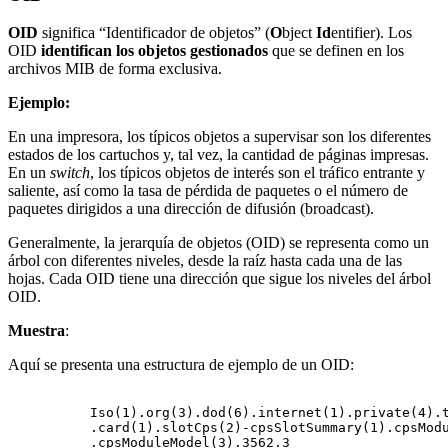
OID
significa “Identificador de objetos” (
O
bject
Id
entifier). Los
OID
identifican los objetos gestionados
que se definen en los
archivos MIB de forma exclusiva.
Ejemplo:
En una impresora, los típicos objetos a supervisar son los diferentes
estados de los cartuchos y, tal vez, la cantidad de páginas impresas.
En un
switch
, los típicos objetos de interés son el tráfico entrante y
saliente, así como la tasa de pérdida de paquetes o el número de
paquetes dirigidos a una dirección de difusión (broadcast).
Generalmente, la jerarquía de objetos (OID) se representa como un
árbol con diferentes niveles, desde la raíz hasta cada una de las
hojas. Cada OID tiene una dirección que sigue los niveles del árbol
OID.
Muestra
:
Aquí se presenta una estructura de ejemplo de un OID:
Iso(1).org(3).dod(6).internet(1).private(4).
.card(1).slotCps(2)-cpsSlotSummary(1).cpsMod
.cpsModuleModel(3).3562.3