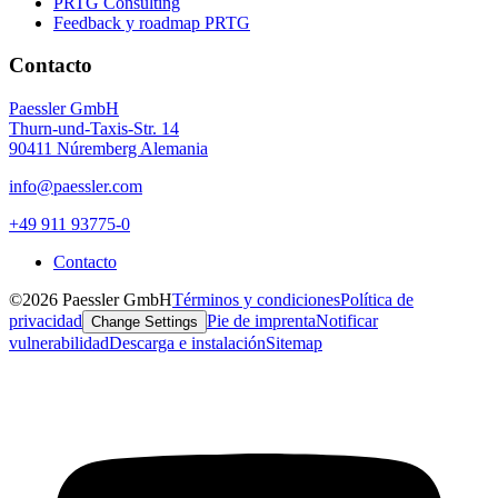
PRTG Consulting
Feedback y roadmap PRTG
Contacto
Paessler GmbH
Thurn-und-Taxis-Str. 14
90411 Núremberg Alemania
info@paessler.com
+49 911 93775-0
Contacto
©2026 Paessler GmbH
Términos y condiciones
Política de
privacidad
Pie de imprenta
Notificar
Change Settings
vulnerabilidad
Descarga e instalación
Sitemap