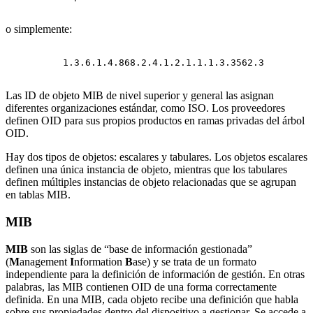
o simplemente:
1.3.6.1.4.868.2.4.1.2.1.1.1.3.3562.3
Las ID de objeto MIB de nivel superior y general las asignan
diferentes organizaciones estándar, como ISO. Los proveedores
definen OID para sus propios productos en ramas privadas del árbol
OID.
Hay dos tipos de objetos: escalares y tabulares. Los objetos escalares
definen una única instancia de objeto, mientras que los tabulares
definen múltiples instancias de objeto relacionadas que se agrupan
en tablas MIB.
MIB
MIB
son las siglas de “base de información gestionada”
(
M
anagement
I
nformation
B
ase) y se trata de un formato
independiente para la definición de información de gestión. En otras
palabras, las MIB contienen OID de una forma correctamente
definida. En una MIB, cada objeto recibe una definición que habla
sobre sus propiedades dentro del dispositivo a gestionar. Se accede a