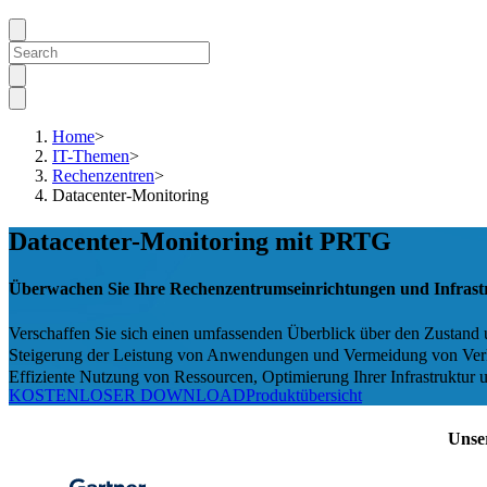
Home
>
IT-Themen
>
Rechenzentren
>
Datacenter-Monitoring
Datacenter-Monitoring mit PRTG
Überwachen Sie Ihre Rechenzentrumseinrichtungen und Infrast
Verschaffen Sie sich einen umfassenden Überblick über den Zustand 
Steigerung der Leistung von Anwendungen und Vermeidung von Ver
Effiziente Nutzung von Ressourcen, Optimierung Ihrer Infrastruktur 
KOSTENLOSER DOWNLOAD
Produktübersicht
Unse