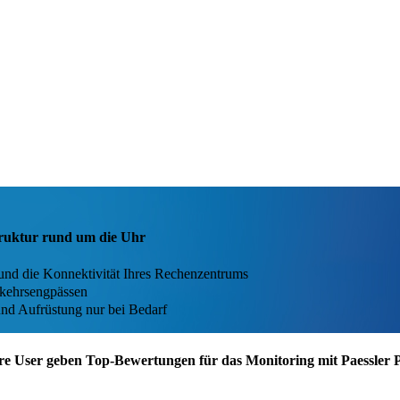
ruktur rund um die Uhr
und die Konnektivität Ihres Rechenzentrums
kehrsengpässen
und Aufrüstung nur bei Bedarf
re User geben Top-Bewertungen für das Monitoring mit Paessler