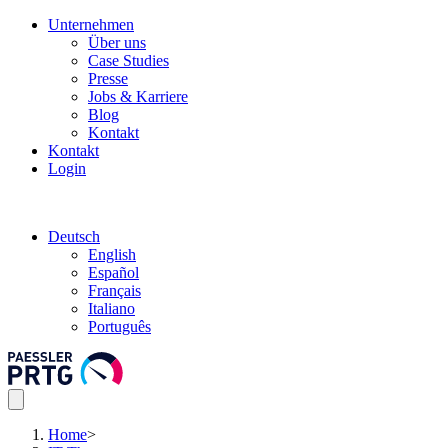
Unternehmen
Über uns
Case Studies
Presse
Jobs & Karriere
Blog
Kontakt
Kontakt
Login
Deutsch
English
Español
Français
Italiano
Português
Home
>