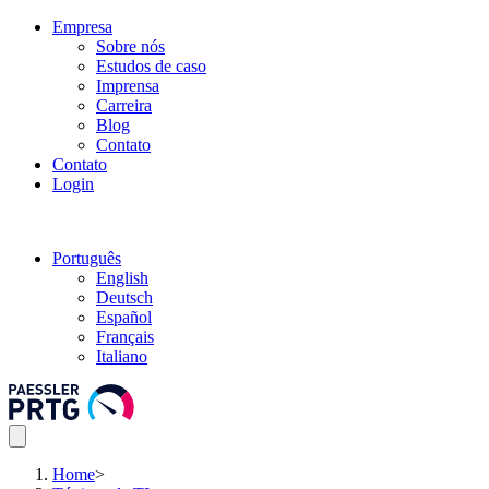
Empresa
Sobre nós
Estudos de caso
Imprensa
Carreira
Blog
Contato
Contato
Login
Português
English
Deutsch
Español
Français
Italiano
Home
>