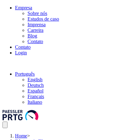
Empresa
Sobre nós
Estudos de caso
Imprensa
Carreira
Blog
Contato
Contato
Login
Português
English
Deutsch
Español
Français
Italiano
Home
>