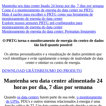
Mantenha seu data center ligado 24 horas por dia, 7 dias por semana
Como é o monitoramento de energia do data center no PRTG
Mais 4 razões para escolher o PRTG como sua ferramenta de
monitoramento de energia do data center
Explore nossos sensores PRTG pré-configurados para
monitoramento de energia do data center
Monitoramento de energia do data center: Perguntas frequentes
O PRTG torna o monitoramento de energia do centro de dados
tão fácil quanto possível
Os alertas personalizados e a visualização de dados permitem que
você identifique e evite rapidamente o tempo de inatividade do data
center e otimize os custos de energia.
DOWNLOAD GRÁTIS
RESUMO DO PRODUTO
Mantenha seu data center alimentado 24
horas por dia, 7 dias por semana
Quando
os data centers
fazem parte da sua rede,
o monitoramento
de UPSs
, PDUs e outros sistemas relacionados à energia é uma
função crítica de TI. Um data center paralisado devido a picos de