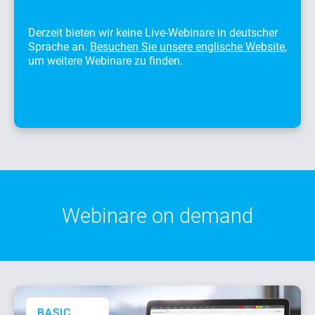
Derzeit bieten wir keine Live-Webinare in deutscher
Sprache an.
Besuchen Sie unsere englische Website
,
um weitere Webinare zu finden.
Webinare on demand