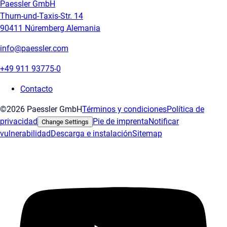
Paessler GmbH
Thurn-und-Taxis-Str. 14
90411 Núremberg Alemania
info@paessler.com
+49 911 93775-0
Contacto
©2026 Paessler GmbH
Términos y condiciones
Política de
privacidad
Pie de imprenta
Notificar
Change Settings
vulnerabilidad
Descarga e instalación
Sitemap