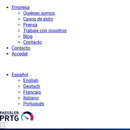
Empresa
Quiénes somos
Casos de éxito
Prensa
Trabaje con nosotros
Blog
Contacto
Contacto
Acceder
Español
English
Deutsch
Français
Italiano
Português