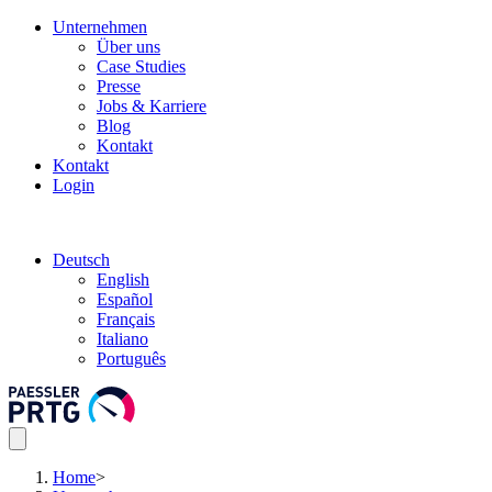
Unternehmen
Über uns
Case Studies
Presse
Jobs & Karriere
Blog
Kontakt
Kontakt
Login
Deutsch
English
Español
Français
Italiano
Português
Home
>