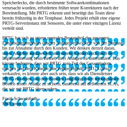
Speicherlecks, die durch bestimmte Softwarekombinationen
verursacht wurden, erforderten früher teure Korrekturen nach der
Bereitstellung. Mit PRTG erkennt und beseitigt das Team diese
bereits frühzeitig in der Testphase. Jedes Projekt erhält eine eigene
PRTG-Serverinstanz mit Sensoren, die unter einer einzigen Lizenz
verteilt sind.
PRTG hat sich zu einem zentralen Bestandteil des gesamten
Entstehungsprozesses unserer Anlagen entwickelt: von der Planung
bis zur Abnahme durch den Kunden. Wir denken derzeit daran,
unser Angebot auszuweiten und unsere Kunden auch nach der
Implementierung beim Betrieb ihrer Anlagen zu unterstützen. Das
könnte bedeuten, dass wir PRTG zum Teil des Gesamtpakets
machen und dem Kunden eine entsprechende PRTG Lizenz
verkaufen, es könnte aber auch sein, dass wir als Dienstleister
PRTG einsetzen, um dem Kunden langfristig einen reibungslosen
Betrieb seiner Anlage zu sichern, basierend auf definierten SLAs,
die wir mit PRTG überwachen.
Frank Schweisfurth
SMS group