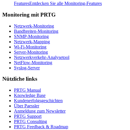
Features
Entdecken Sie alle Monitoring-Features
Monitoring mit PRTG
Netzwerk-Monitoring
Bandbreiten-Monitoring
SNMP-Monitoring
Netzwerk-Mapping
Wi-Fi-Monitoring
Server-Monitoring
Netzwerkverkehr-Analysetool
NetFlow-Monitoring
Syslog-Server
Nützliche links
PRTG Manual
Knowledge Base
Kundenerfolgsgeschichten
Über Paessler
Anmeldung zum Newsletter
PRTG Support
PRTG Consulting
PRTG Feedback & Roadmap