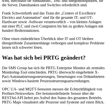
wird, durchläuft sie Simulations-, Test- und Integrationsphasen, für
die Server, Datenbanken und Switches erforderlich sind.
Frank Schweisfurth und das Team der „Centers of Excellence
Electrics and Automation“ sind für die gesamte IT- und OT-
Hardware sowie -Software verantwortlich – von kleinen Anlagen
mit einer PLC und zwei Computern bis hin zu großen Anlagen mit
hundert Bedienstationen.
Ohne einen einheitlichen Überblick über IT und OT bleiben
übergreifende Zusammenhänge verborgen und komplexe Probleme
lassen sich schwerer lösen.
Was hat sich bei PRTG geändert?
Die SMS Group hat sich für PRTG Enterprise Monitor als zentrales
Monitoring-Tool entschieden. PRTG überwacht eingebettete X-
Pact-Automatisierungssteuerungen, Steuerungen von Drittanbietern
sowie Windows-basierte Prozesssteuerungsanwendungen.
OPC UA- und MQTT-Sensoren messen die Echtzeitfähigkeit von
Profinet-Netzwerken. Der benutzerdefinierte Sensor über die
RESTful-API liefert pro Aufruf den Status des gesamten Betriebs.
PRTG Maps visualisiert alle Prozesse und Systeme auf einen Blick.