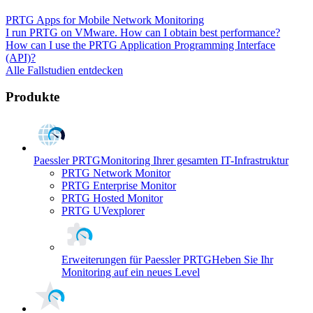
PRTG Apps for Mobile Network Monitoring
I run PRTG on VMware. How can I obtain best performance?
How can I use the PRTG Application Programming Interface
(API)?
Alle Fallstudien entdecken
Produkte
Paessler PRTG
Monitoring Ihrer gesamten IT-Infrastruktur
PRTG Network Monitor
PRTG Enterprise Monitor
PRTG Hosted Monitor
PRTG UVexplorer
Erweiterungen für Paessler PRTG
Heben Sie Ihr
Monitoring auf ein neues Level