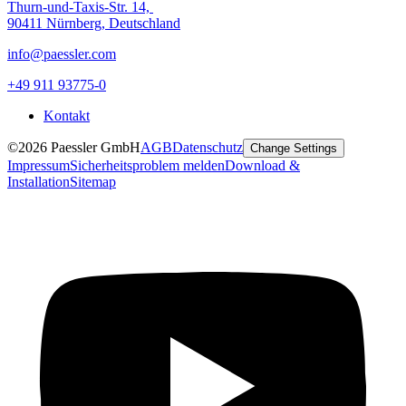
Thurn-und-Taxis-Str. 14,
90411 Nürnberg, Deutschland
info@paessler.com
+49 911 93775-0
Kontakt
©2026 Paessler GmbH
AGB
Datenschutz
Change Settings
Impressum
Sicherheitsproblem melden
Download &
Installation
Sitemap