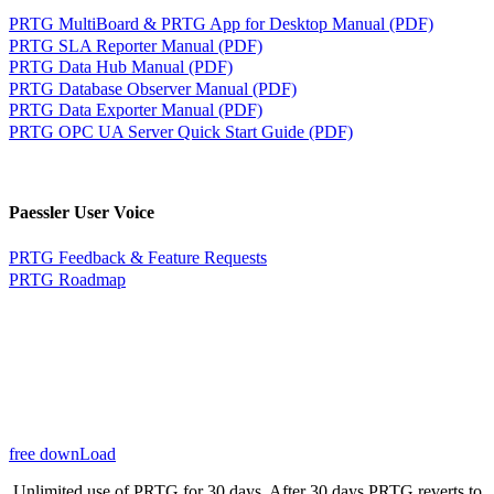
PRTG MultiBoard & PRTG App for Desktop Manual (PDF)
PRTG SLA Reporter Manual (PDF)
PRTG Data Hub Manual (PDF)
PRTG Database Observer Manual (PDF)
PRTG Data Exporter Manual (PDF)
PRTG OPC UA Server Quick Start Guide (PDF)
Paessler User Voice
PRTG Feedback & Feature Requests
PRTG Roadmap
free downLoad
Unlimited use of PRTG for 30 days. After 30 days PRTG reverts to