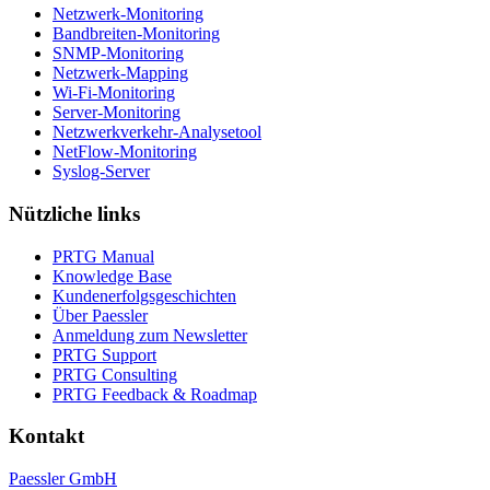
Netzwerk-Monitoring
Bandbreiten-Monitoring
SNMP-Monitoring
Netzwerk-Mapping
Wi-Fi-Monitoring
Server-Monitoring
Netzwerkverkehr-Analysetool
NetFlow-Monitoring
Syslog-Server
Nützliche links
PRTG Manual
Knowledge Base
Kundenerfolgsgeschichten
Über Paessler
Anmeldung zum Newsletter
PRTG Support
PRTG Consulting
PRTG Feedback & Roadmap
Kontakt
Paessler GmbH