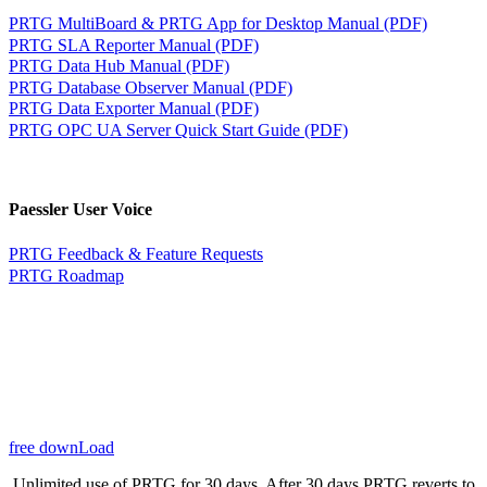
PRTG MultiBoard & PRTG App for Desktop Manual (PDF)
PRTG SLA Reporter Manual (PDF)
PRTG Data Hub Manual (PDF)
PRTG Database Observer Manual (PDF)
PRTG Data Exporter Manual (PDF)
PRTG OPC UA Server Quick Start Guide (PDF)
Paessler User Voice
PRTG Feedback & Feature Requests
PRTG Roadmap
free downLoad
Unlimited use of PRTG for 30 days. After 30 days PRTG reverts to