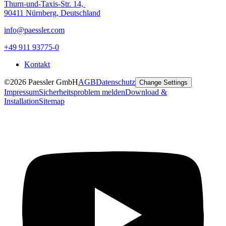
Thurn-und-Taxis-Str. 14,
90411 Nürnberg, Deutschland
info@paessler.com
+49 911 93775-0
Kontakt
©2026 Paessler GmbH
AGB
Datenschutz
Change Settings
Impressum
Sicherheitsproblem melden
Download &
Installation
Sitemap