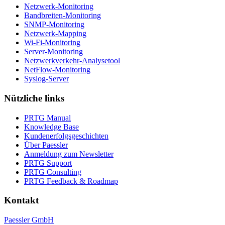
Netzwerk-Monitoring
Bandbreiten-Monitoring
SNMP-Monitoring
Netzwerk-Mapping
Wi-Fi-Monitoring
Server-Monitoring
Netzwerkverkehr-Analysetool
NetFlow-Monitoring
Syslog-Server
Nützliche links
PRTG Manual
Knowledge Base
Kundenerfolgsgeschichten
Über Paessler
Anmeldung zum Newsletter
PRTG Support
PRTG Consulting
PRTG Feedback & Roadmap
Kontakt
Paessler GmbH