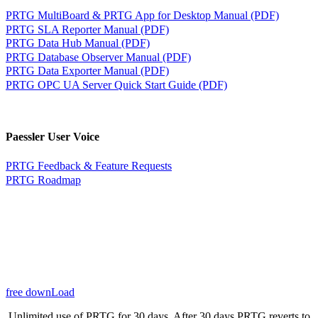
PRTG MultiBoard & PRTG App for Desktop Manual (PDF)
PRTG SLA Reporter Manual (PDF)
PRTG Data Hub Manual (PDF)
PRTG Database Observer Manual (PDF)
PRTG Data Exporter Manual (PDF)
PRTG OPC UA Server Quick Start Guide (PDF)
Paessler User Voice
PRTG Feedback & Feature Requests
PRTG Roadmap
free downLoad
Unlimited use of PRTG for 30 days. After 30 days PRTG reverts to