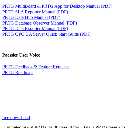
PRTG MultiBoard & PRTG App for Desktop Manual (PDF)
PRTG SLA Reporter Manual (PDF)
PRTG Data Hub Manual (PDF)
PRTG Database Observer Manual (PDF)
PRTG Data Exporter Manual (PDF)
PRTG OPC UA Server Quick Start Guide (PDF)
Paessler User Voice
PRTG Feedback & Feature Requests
PRTG Roadmap
free downLoad
Unlimited use of PRTG for 30 days. After 30 days PRTG reverts to