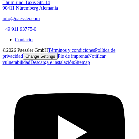
Thurn-und-Taxis-Str. 14
90411 Núremberg Alemania
info@paessler.com
+49 911 93775-0
Contacto
©2026 Paessler GmbH
Términos y condiciones
Política de
privacidad
Pie de imprenta
Notificar
Change Settings
vulnerabilidad
Descarga e instalación
Sitemap